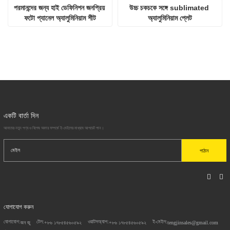
পরমানন্দের জন্য হাই ডেফিনিশন জনপ্রিয় 
উচ্চ চকচকে সঙ্গে sublimated 
ফটো প্যানেল অ্যালুমিনিয়াম শীট
অ্যালুমিনিয়াম প্লেট
একটি বার্তা দিন
আমাদের নতুন পণ্য ও বিশেষ অফার সম্পর্কে ই-মেইলের মাধ্যমে আপডেট পান।
পাঠান
যোগাযোগ করুন
যোগাযোগ:
টেল:
ওয়াটসঅ্যাপ:
ই-মেইল:
জন জু
+৮৬ ১৭৮৫৪৫৬০৫৯২
+৮৬ ১৭৮৫৪৫৬০৫৯২
tengjinsales@gmail.com