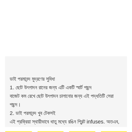
ডাই পরমানন্দ মুদ্রণের সুবিধা
1. ছোট উৎপাদন রানের জন্য এটি একটি স্মার্ট পছন্দ
বাজেট কম রেখে ছোট উৎপাদন চালানোর জন্য এই পদ্ধতিটি সেরা
পছন্দ।
2. ডাই পরমানন্দ খুব টেকসই
এই প্রক্রিয়া স্থায়ীভাবে ধাতু মধ্যে রঙিন প্রিন্ট infuses. অতএব,
তারা সহজে ক্ষতিগ্রস্ত হয় না এবং খুব টেকসই হয়।