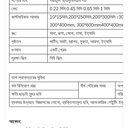
পণ্যের নাম:
পরমানন্দ অ্যালুমিনিয়াম শীট
বেধ:
0.22 মিমি.0.45 মিমি 0.65 মিমি 1 মিমি
কাস্টমাইজড আকার
10*15মিমি,200*250মিমি,200*300মিমি।300*
300*400mm, 300*600mm400*400mm,
রঙ:
সাদা, রূপা, সোনা, তামা, ইত্যাদি
পৃষ্ঠতল
সাটিন, ম্যাট, ব্রাশড, মুক্তা, আয়না, ইত্যাদি
গুণমান
একটি গ্রেড
সুরক্ষা ফিল্ম
পিই ফিল্ম
তাপ স্থানান্তরের সুবিধা
কম বিনিয়োগ খরচ
দীর্ঘ স্টোরেজ সময়
অপারে
ক্ষতি ছাড়াই সুন্দর ছবি
পরিবেশ
ব্যবসার উন্নয়ন: বিজ্ঞাপনের লোগো, ব্যক্তিগতকৃত ছবি, আলংকারিক পেইন্টিং ইত্যা
আবেদন: