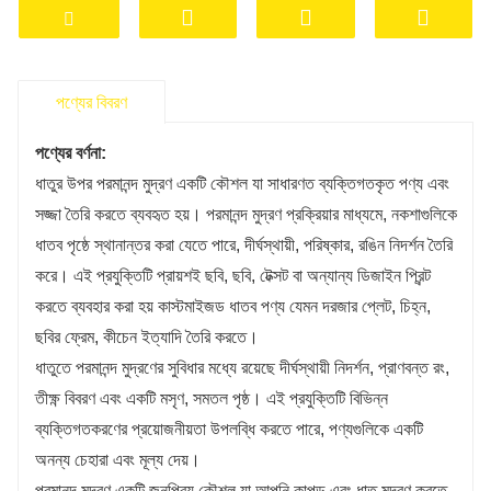
3. উচ্চ তাপমাত্রা প্রতিরোধী
ধাতু উপর পরমানন্দ মুদ্রণ জন্য, একটি তাপ প্রেস প্রয়োজন. এটি
রঞ্জককে স্থায়ীভাবে গলিত না হয়ে ধাতুতে প্রবেশ করতে দেয়।
পণ্যের বিবরণ
4. নান্দনিক মান
ধাতুর উপর ডাই পরমানন্দ প্রিন্টিং এর আসল প্রাণবন্ত রং বজায় রাখে
পণ্যের বর্ণনা:
কারণ এটি একটি স্থায়ী আঠালো।
ধাতুর উপর পরমানন্দ মুদ্রণ একটি কৌশল যা সাধারণত ব্যক্তিগতকৃত পণ্য এবং
সজ্জা তৈরি করতে ব্যবহৃত হয়। পরমানন্দ মুদ্রণ প্রক্রিয়ার মাধ্যমে, নকশাগুলিকে
5. অবিচ্ছেদ্য
ধাতব পৃষ্ঠে স্থানান্তর করা যেতে পারে, দীর্ঘস্থায়ী, পরিষ্কার, রঙিন নিদর্শন তৈরি
ধাতুর উপর রঞ্জক পরমানন্দ মুদ্রণের প্রক্রিয়া স্থায়ী গর্ভধারণের
করে। এই প্রযুক্তিটি প্রায়শই ছবি, ছবি, টেক্সট বা অন্যান্য ডিজাইন প্রিন্ট
অনুমতি দেয়, কোন ফ্ল্যাকিং এবং স্ক্র্যাচিং প্রতিরোধ করে।
করতে ব্যবহার করা হয় কাস্টমাইজড ধাতব পণ্য যেমন দরজার প্লেট, চিহ্ন,
ছবির ফ্রেম, কীচেন ইত্যাদি তৈরি করতে।
ধাতুতে পরমানন্দ মুদ্রণের সুবিধার মধ্যে রয়েছে দীর্ঘস্থায়ী নিদর্শন, প্রাণবন্ত রং,
তীক্ষ্ণ বিবরণ এবং একটি মসৃণ, সমতল পৃষ্ঠ। এই প্রযুক্তিটি বিভিন্ন
ব্যক্তিগতকরণের প্রয়োজনীয়তা উপলব্ধি করতে পারে, পণ্যগুলিকে একটি
অনন্য চেহারা এবং মূল্য দেয়।
পরমানন্দ মুদ্রণ একটি জনপ্রিয় কৌশল যা আপনি কাপড় এবং ধাতু মুদ্রণ করতে