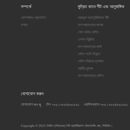
সম্পর্কে
মুদ্রিত ধাতব শীট এবং আনুষাঙ্গিক
কোম্পানির প্রোফাইল
পরমানন্দ অ্যালুমিনিয়াম শীট
সম্মান
তাপ স্থানান্তর কাগজ
গোল কর্নার মেশিন
এপসন প্রিন্টার
তাপ স্থানান্তর কালি
মেটাল ফটো স্ট্যান্ড
মেটাল পিকচার হ্যাঙ্গার
প্রাচীর চুম্বক
তাপ স্থানান্তর মেশিন
যোগাযোগ করুন
যোগাযোগ:
টেল:
ওয়াটসঅ্যাপ:
জন জু
+৮৬ ১৭৮৫৪৫৬০৫৯২
+৮৬ ১৭৮৫৪৫৬০৫৯২
Copyright © 2023
টেংজিন (লিয়াওচেং) নিউ ম্যাটেরিয়ালস টেকনোলজি কোং, লিমিটেড।