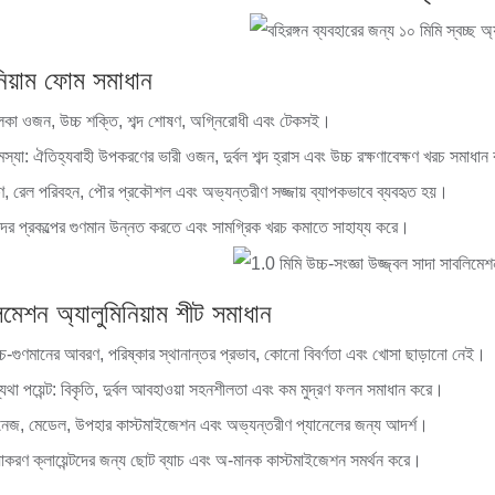
নিয়াম ফোম সমাধান
হালকা ওজন, উচ্চ শক্তি, শব্দ শোষণ, অগ্নিরোধী এবং টেকসই।
স্যা: ঐতিহ্যবাহী উপকরণের ভারী ওজন, দুর্বল শব্দ হ্রাস এবং উচ্চ রক্ষণাবেক্ষণ খরচ সমাধা
মাণ, রেল পরিবহন, পৌর প্রকৌশল এবং অভ্যন্তরীণ সজ্জায় ব্যাপকভাবে ব্যবহৃত হয়।
কদের প্রকল্পের গুণমান উন্নত করতে এবং সামগ্রিক খরচ কমাতে সাহায্য করে।
মেশন অ্যালুমিনিয়াম শীট সমাধান
উচ্চ-গুণমানের আবরণ, পরিষ্কার স্থানান্তর প্রভাব, কোনো বিবর্ণতা এবং খোসা ছাড়ানো নেই।
্যথা পয়েন্ট: বিকৃতি, দুর্বল আবহাওয়া সহনশীলতা এবং কম মুদ্রণ ফলন সমাধান করে।
ইনেজ, মেডেল, উপহার কাস্টমাইজেশন এবং অভ্যন্তরীণ প্যানেলের জন্য আদর্শ।
রিয়াকরণ ক্লায়েন্টদের জন্য ছোট ব্যাচ এবং অ-মানক কাস্টমাইজেশন সমর্থন করে।