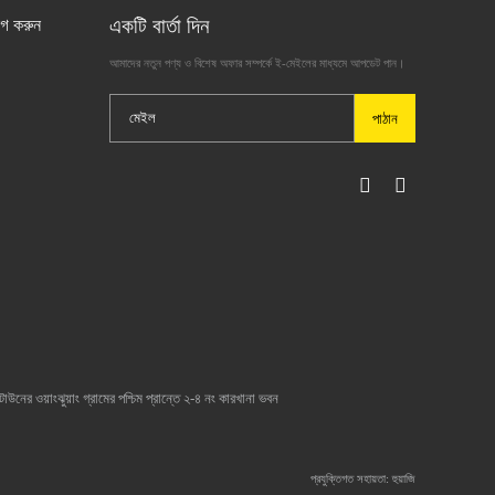
একটি বার্তা দিন
গ করুন
আমাদের নতুন পণ্য ও বিশেষ অফার সম্পর্কে ই-মেইলের মাধ্যমে আপডেট পান।
পাঠান
উনের ওয়াংঝুয়াং গ্রামের পশ্চিম প্রান্তে ২-৪ নং কারখানা ভবন
প্রযুক্তিগত সহায়তা: হুয়াজি