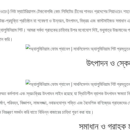
াওচেং) নিউ ম্যাটেরিয়ালস টেকনোলজি কোং লিমিটেড চীনের শানডং প্রদেশের লিয়াওচেং শহরে অবস
্চ-প্রযুক্তি প্রতিষ্ঠান যা গবেষণা ও উন্নয়ন, উৎপাদন, বিক্রয় এবং কাস্টমাইজড সমাধান 
যালুমিনিয়াম শিট। আমরা সর্বদা গ্রাহকের চাহিদার উপর মনোযোগ দিই, শুধুমাত্র উচ্চমানের প
দান করি।
উৎপাদন ও স্কে
্মত কর্মশালা এবং স্বয়ংক্রিয় উৎপাদন লাইন রয়েছে যা স্থিতিশীল ব্যাপক উৎপাদন ক্ষমতা 
নির্মাণ, পরিবহন, বিজ্ঞাপন, সাজসজ্জা, নবায়নযোগ্য শক্তি এবং বৈদেশিক বাণিজ্যের গ্রাহকদে
 নিয়ন্ত্রণ সমর্থন করি যাতে বিভিন্ন বাজারের চাহিদা পূরণ করা যায়।
সমাধান ও গ্রাহক ম