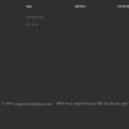
খবর
আবেদন
যোগাযো
কোম্পানির খবর
শিল্প সংবাদ
ই-মেইল:
ঠিকানা:
tengjinsales@gmail.com
শানডং প্রদেশের লিয়াওচেং সিটি, হাই-টেক জোন, জুইং টা