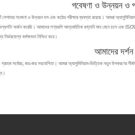
গবেষণা ও উন্নয়ন ও প্
পেশাদার গবেষণা ও উন্নয়ন দল এবং কঠোর পরীক্ষার ব্যবস্থা রয়েছে। আমরা অ্যালুমিনিয়া
 অগ্রগতি অর্জন করেছি। আমাদের পণ্যগুলি আন্তর্জাতিক রপ্তানি মান মেনে চলে এবং IS
য নির্ভরযোগ্য কর্মক্ষমতা নিশ্চিত করে।
আমাদের দর্শন
, গ্রাহক সর্বোচ্চ, জয়-জয় সহযোগিতা। আমরা অ্যালুমিনিয়াম-ভিত্তিক নতুন উপকরণের শীর্ষস্
দ্ধ।