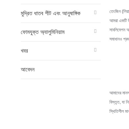
তেংজিন (লিয়
মুদ্রিত ধাতব শীট এবং আনুষাঙ্গিক
আমরা একটি উচ
সাবলিমেশন অ্
ফোমযুক্ত অ্যালুমিনিয়াম
সমাধানও প্র
খবর
আবেদন
আমাদের মানসম
বিস্তৃত, যা 
স্থিতিশীল মান