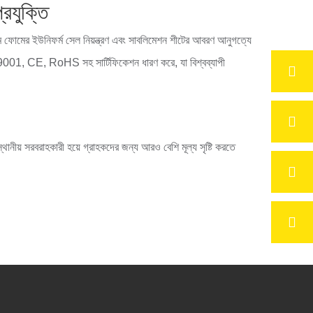
রযুক্তি
ম ফোমের ইউনিফর্ম সেল নিয়ন্ত্রণ এবং সাবলিমেশন শীটের আবরণ আনুগত্যে
O9001, CE, RoHS সহ সার্টিফিকেশন ধারণ করে, যা বিশ্বব্যাপী
থানীয় সরবরাহকারী হয়ে গ্রাহকদের জন্য আরও বেশি মূল্য সৃষ্টি করতে