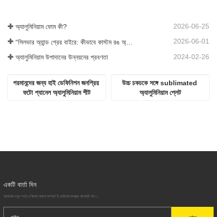
2026-06-25
অ্যালুমিনিয়াম ফোম কী?
2026-06-01
“সিলভার অ্যান্ড গ্রের বাইরে: কীভাবে কাস্টম রঙ অ্যালুমিনিয়াম ফোমের জন্য অসীম সম্ভাবনা উন্মোচন করে?”
2024-02-26
অ্যালুমিনিয়াম উপাদানের উন্নয়নের প্রবণতা
পরমানন্দের জন্য হাই ডেফিনিশন জনপ্রিয় 
উচ্চ চকচকে সঙ্গে sublimated 
ফটো প্যানেল অ্যালুমিনিয়াম শীট
অ্যালুমিনিয়াম প্লেট
একটি বার্তা দিন
আমাদের নতুন পণ্য ও বিশেষ অফার সম্পর্কে ই-মেইলের মাধ্যমে আপডেট পান।