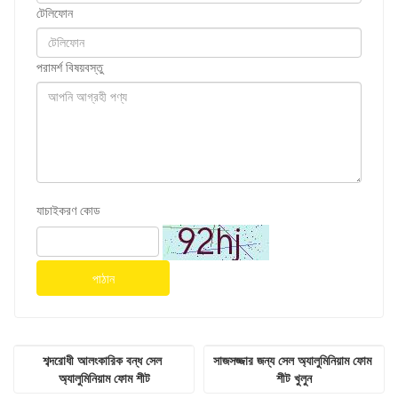
টেলিফোন
পরামর্শ বিষয়বস্তু
যাচাইকরণ কোড
পাঠান
শব্দরোধী আলংকারিক বন্ধ সেল 
সাজসজ্জার জন্য সেল অ্যালুমিনিয়াম ফোম 
অ্যালুমিনিয়াম ফোম শীট
শীট খুলুন