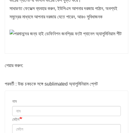
কাঠের প্যালেট বা কাস্টম কাঠের কেস যুক্ত করে।
সাধারণত ফেডেক্স ব্যবহার করুন, ইউপিএস আপনার দরজায় পাঠান, অবশ্যই
সমুদ্রের মাধ্যমে আপনার দরজায় যেতে পারেন, আরও সুবিধাজনক
শেয়ার করুন:
পরবর্তী : উচ্চ চকচকে সঙ্গে sublimated অ্যালুমিনিয়াম প্লেট
নাম
মেইল