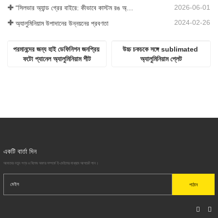
2026-06-01
“সিলভার অ্যান্ড গ্রের বাইরে: কীভাবে কাস্টম রঙ অ্যালুমিনিয়াম ফোমের জন্য অসীম সম্ভাবনা উন্মোচন করে?”
2024-02-26
অ্যালুমিনিয়াম উপাদানের উন্নয়নের প্রবণতা
পরমানন্দের জন্য হাই ডেফিনিশন জনপ্রিয় 
উচ্চ চকচকে সঙ্গে sublimated 
ফটো প্যানেল অ্যালুমিনিয়াম শীট
অ্যালুমিনিয়াম প্লেট
একটি বার্তা দিন
আমাদের নতুন পণ্য ও বিশেষ অফার সম্পর্কে ই-মেইলের মাধ্যমে আপডেট পান।
পাঠান