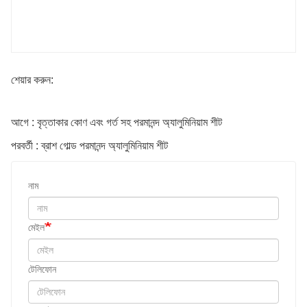
শেয়ার করুন:
আগে : বৃত্তাকার কোণ এবং গর্ত সহ পরমানন্দ অ্যালুমিনিয়াম শীট
পরবর্তী : ব্রাশ গোল্ড পরমানন্দ অ্যালুমিনিয়াম শীট
নাম
মেইল
টেলিফোন