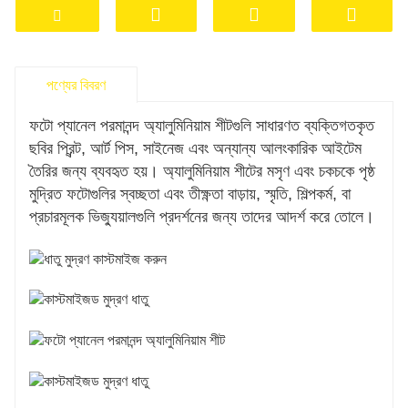
পণ্যের বিবরণ
ফটো প্যানেল পরমানন্দ অ্যালুমিনিয়াম শীটগুলি সাধারণত ব্যক্তিগতকৃত
ছবির প্রিন্ট, আর্ট পিস, সাইনেজ এবং অন্যান্য আলংকারিক আইটেম
তৈরির জন্য ব্যবহৃত হয়। অ্যালুমিনিয়াম শীটের মসৃণ এবং চকচকে পৃষ্ঠ
মুদ্রিত ফটোগুলির স্বচ্ছতা এবং তীক্ষ্ণতা বাড়ায়, স্মৃতি, শিল্পকর্ম, বা
প্রচারমূলক ভিজ্যুয়ালগুলি প্রদর্শনের জন্য তাদের আদর্শ করে তোলে।