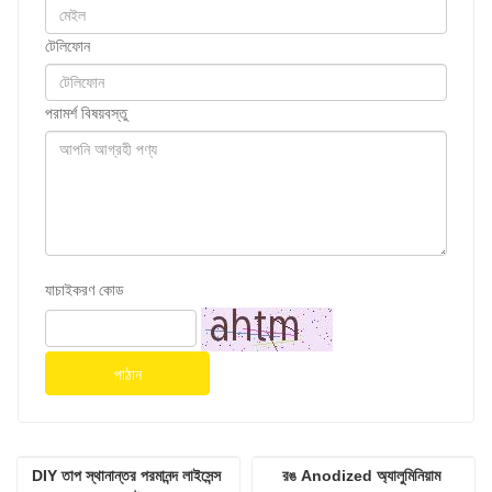
টেলিফোন
পরামর্শ বিষয়বস্তু
যাচাইকরণ কোড
পাঠান
DIY তাপ স্থানান্তর পরমানন্দ লাইসেন্স 
রঙ Anodized অ্যালুমিনিয়াম 