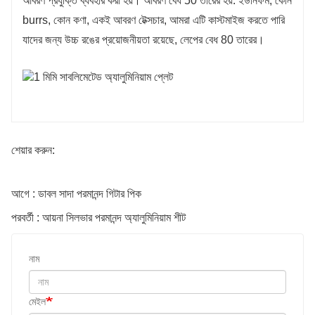
আবরণ প্রযুক্তি ব্যবহার করা হয়। আবরণ বেধ 50 তারের হয়. ইউনিফর্ম, কোন
burrs, কোন কণা, একই আবরণ টেক্সচার, আমরা এটি কাস্টমাইজ করতে পারি
যাদের জন্য উচ্চ রঙের প্রয়োজনীয়তা রয়েছে, লেপের বেধ 80 তারের।
শেয়ার করুন:
আগে : ডাবল সাদা পরমানন্দ গিটার পিক
পরবর্তী : আয়না সিলভার পরমানন্দ অ্যালুমিনিয়াম শীট
নাম
মেইল