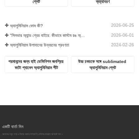
প্লেট
ব্যহ্যাবরণ
2026-06-25
অ্যালুমিনিয়াম ফোম কী?
2026-06-01
“সিলভার অ্যান্ড গ্রের বাইরে: কীভাবে কাস্টম রঙ অ্যালুমিনিয়াম ফোমের জন্য অসীম সম্ভাবনা উন্মোচন করে?”
2024-02-26
অ্যালুমিনিয়াম উপাদানের উন্নয়নের প্রবণতা
পরমানন্দের জন্য হাই ডেফিনিশন জনপ্রিয় 
উচ্চ চকচকে সঙ্গে sublimated 
ফটো প্যানেল অ্যালুমিনিয়াম শীট
অ্যালুমিনিয়াম প্লেট
একটি বার্তা দিন
আমাদের নতুন পণ্য ও বিশেষ অফার সম্পর্কে ই-মেইলের মাধ্যমে আপডেট পান।