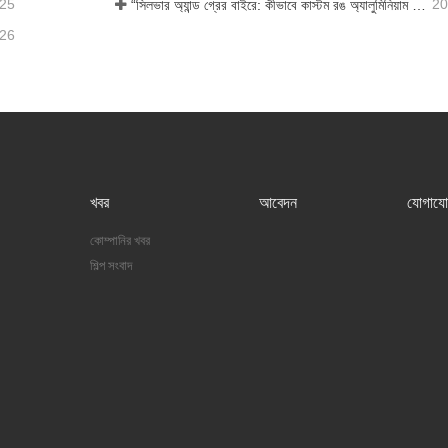
-25
20
“সিলভার অ্যান্ড গ্রের বাইরে: কীভাবে কাস্টম রঙ অ্যালুমিনিয়াম ফোমের জন্য অসীম সম্ভাবনা উন্মোচন করে?”
-26
খবর
আবেদন
যোগাযো
কোম্পানির খবর
শিল্প সংবাদ