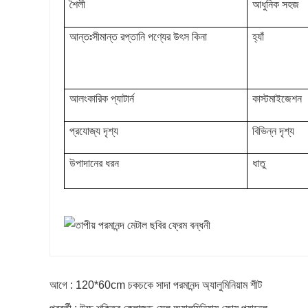
শৈলী
আধুনিক সহজ
আন্তঃসীমান্ত রপ্তানি পণ্যের উৎস কিনা
হ্যাঁ
আলংকারিক প্যাটার্ন
কাস্টমাইজেশন
প্রযোজ্য দৃশ্য
বিভিন্ন দৃশ্য
উপাদানের ধরন
ধাতু
আগে : 120*60cm চকচকে সাদা পরমানন্দ অ্যালুমিনিয়াম শীট