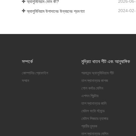
2026-06
অ্যালুমিনিয়াম ফোম কী?
2024-02
অ্যালুমিনিয়াম উপাদানের উন্নয়নের প্রবণতা
সম্পর্কে
মুদ্রিত ধাতব শীট এবং আনুষাঙ্গিক
কোম্পানির প্রোফাইল
পরমানন্দ অ্যালুমিনিয়াম শীট
সম্মান
তাপ স্থানান্তর কাগজ
গোল কর্নার মেশিন
এপসন প্রিন্টার
তাপ স্থানান্তর কালি
মেটাল ফটো স্ট্যান্ড
মেটাল পিকচার হ্যাঙ্গার
প্রাচীর চুম্বক
তাপ স্থানান্তর মেশিন