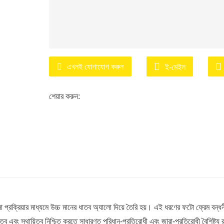
এখনই যোগাযোগ করুন
ই-মেইল
শেয়ার করুন:
সা প্রক্রিয়ার মাধ্যমে উচ্চ মানের ধাতব অ্যালো দিয়ে তৈরি হয়। এই ধরণের ফটো ফ্রেম বন্ধন
য়িত্ব এবং স্থায়িত্ব নিশ্চিত করতে সাধারণত পরিধান-প্রতিরোধী এবং জারা-প্রতিরোধী বৈশিষ্ট্য