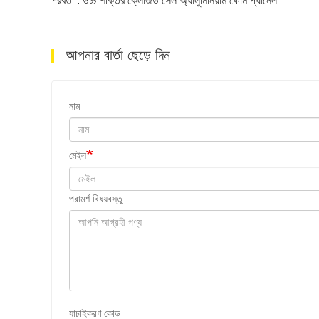
পরবর্তী : উচ্চ শক্তির ক্লোজড সেল অ্যালুমিনিয়াম ফোম প্যানেল
আপনার বার্তা ছেড়ে দিন
নাম
মেইল
পরামর্শ বিষয়বস্তু
যাচাইকরণ কোড