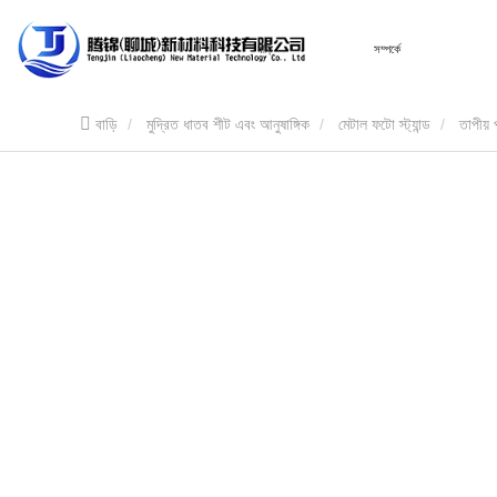
বাড়ি
সম্পর্কে
বাড়ি
মুদ্রিত ধাতব শীট এবং আনুষাঙ্গিক
মেটাল ফটো স্ট্যান্ড
তাপীয় 