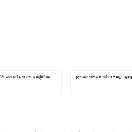
িলিং আলংকারিক ফোমেড অ্যালুমিনিয়াম
বৃত্তাকার কোণ এবং গর্ত সহ পরমানন্দ অ্যালু
সিলিং আলংকারিক ফোমেড অ্যালুমিনিয়াম
 যোগাযোগ করুন
এখনই যোগাযোগ করুন