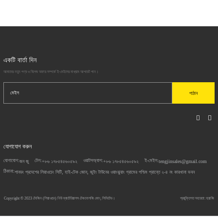
একটি বার্তা দিন
আমাদের নতুন পণ্য ও বিশেষ অফার সম্পর্কে ই-মেইলের মাধ্যমে আপডেট পান।
পাঠান
যোগাযোগ করুন
যোগাযোগ:
টেল:
ওয়াটসঅ্যাপ:
ই-মেইল:
জন জু
+৮৬ ১৭৮৫৪৫৬০৫৯২
+৮৬ ১৭৮৫৪৫৬০৫৯২
tengjinsales@gmail.com
ঠিকানা:
শানডং প্রদেশের লিয়াওচেং সিটি, হাই-টেক জোন, জুইং টাউনের ওয়াংঝুয়াং গ্রামের পশ্চিম প্রান্তে ২-৪ নং কারখানা ভবন
Copyright © 2023
টেংজিন (লিয়াওচেং) নিউ ম্যাটেরিয়ালস টেকনোলজি কোং, লিমিটেড।
প্রযুক্তিগত সহায়তা: হুয়াজি