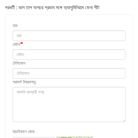
পরবর্তী : ভাল তাপ অপচয় প্রভাব সঙ্গে অ্যালুমিনিয়াম ফেনা শীট
নাম
মেইল
টেলিফোন
পরামর্শ বিষয়বস্তু
যাচাইকরণ কোড